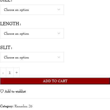
LENGTH
SLIT
ADD TO CART
Add to wishlist
Category:
Ramadan 26